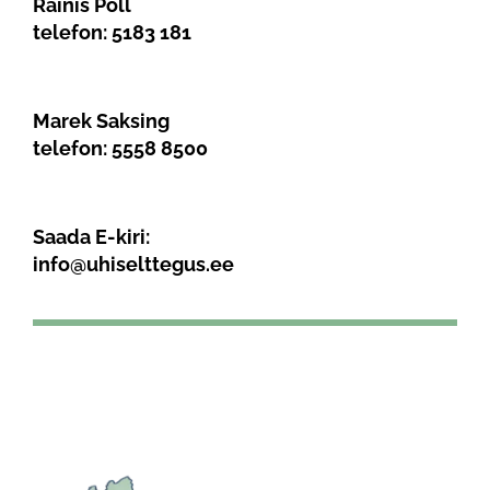
Rainis Poll
telefon:
5183 181
Marek Saksing
telefon:
5558 8500
Saada E-kiri:
info@uhiselttegus.ee