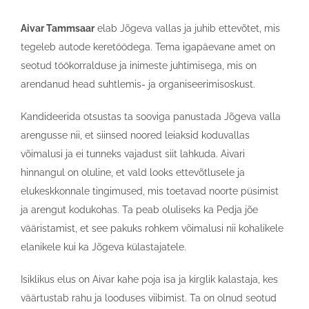
Aivar Tammsaar
elab Jõgeva vallas ja juhib ettevõtet, mis
tegeleb autode keretöödega. Tema igapäevane amet on
seotud töökorralduse ja inimeste juhtimisega, mis on
arendanud head suhtlemis- ja organiseerimisoskust.
Kandideerida otsustas ta sooviga panustada Jõgeva valla
arengusse nii, et siinsed noored leiaksid koduvallas
võimalusi ja ei tunneks vajadust siit lahkuda. Aivari
hinnangul on oluline, et vald looks ettevõtlusele ja
elukeskkonnale tingimused, mis toetavad noorte püsimist
ja arengut kodukohas. Ta peab oluliseks ka Pedja jõe
vääristamist, et see pakuks rohkem võimalusi nii kohalikele
elanikele kui ka Jõgeva külastajatele.
Isiklikus elus on Aivar kahe poja isa ja kirglik kalastaja, kes
väärtustab rahu ja looduses viibimist. Ta on olnud seotud