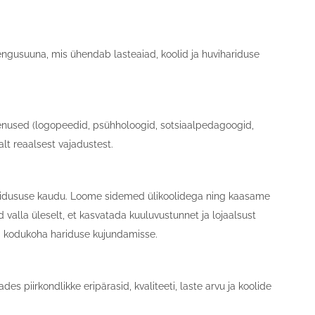
engusuuna, mis ühendab lasteaiad, koolid ja huvihariduse
eenused (logopeedid, psühholoogid, sotsiaalpedagoogid,
lt reaalsest vajadustest.
 sidususe kaudu. Loome sidemed ülikoolidega ning kaasame
valla üleselt, et kasvatada kuuluvustunnet ja lojaalsust
a kodukoha hariduse kujundamisse.
piirkondlikke eripärasid, kvaliteeti, laste arvu ja koolide