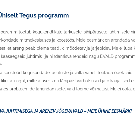
 Ühiselt Tegus programm
programm toetub kogukondlikule tarkusele, sihipärasele juhtimisele n
irkondade mitmekesisuses ja koostöös. Meie eesmärk on arendada valda
t, et areng peab olema teadlik, mõõdetav ja järjepidev. Me ei luba 
e kaasaegseid juhtimis- ja hindamisvahendeid nagu EVALD programm,
e.
oostööd kogukondade, asutuste ja valla vahel, toetada õpetajaid, sots
likul arengul, mille aluseks on läbipaistvad otsused ja pikaajalised 
nes probleemide lahendamisele, vaid loome võimalusi. Me ei oota, e
TVA JUHTIMISEGA JA ARENEV JÕGEVA VALD – MEIE ÜHINE EESMÄRK!