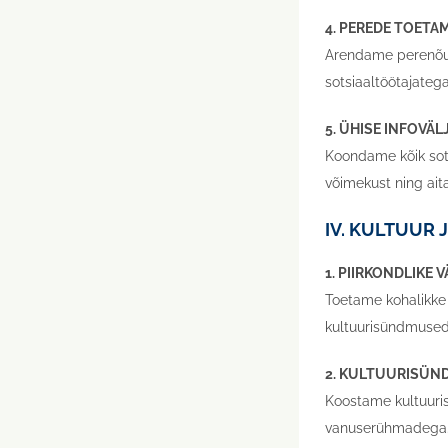
4. PEREDE TOETA
Arendame perenõus
sotsiaaltöötajate
5. ÜHISE INFOVÄ
Koondame kõik sots
võimekust ning ait
IV. KULTUUR 
1. PIIRKONDLIKE
Toetame kohalikke 
kultuurisündmused 
2. KULTUURISÜN
Koostame kultuuri
vanuserühmadega. Ko