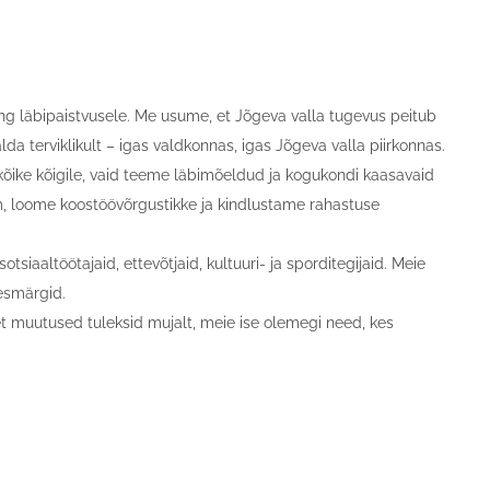
ing läbipaistvusele. Me usume, et Jõgeva valla tugevus peitub
 terviklikult – igas valdkonnas, igas Jõgeva valla piirkonnas.
kõike kõigile, vaid teeme läbimõeldud ja kogukondi kaasavaid
 loome koostöövõrgustikke ja kindlustame rahastuse
iaaltöötajaid, ettevõtjaid, kultuuri- ja sporditegijaid. Meie
eesmärgid.
t muutused tuleksid mujalt, meie ise olemegi need, kes