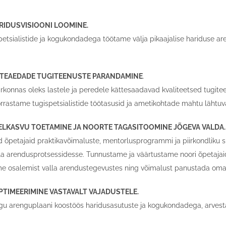
ARIDUSVISIOONI LOOMINE.
etsialistide ja kogukondadega töötame välja pikaajalise hariduse ar
ASTEAEDADE TUGITEENUSTE PARANDAMINE
.
irkonnas oleks lastele ja peredele kättesaadavad kvaliteetsed tugit
rrastame tugispetsialistide töötasusid ja ametikohtade mahtu lähtuva
RELKASVU TOETAMINE JA NOORTE TAGASITOOMINE JÕGEVA VALDA.
d õpetajaid praktikavõimaluste, mentorlusprogrammi ja piirkondliku
lla arendusprotsessidesse. Tunnustame ja väärtustame noori õpetajaid 
me osalemist valla arendustegevustes ning võimalust panustada om
PTIMEERIMINE VASTAVALT VAJADUSTELE.
u arenguplaani koostöös haridusasutuste ja kogukondadega, arvestades 