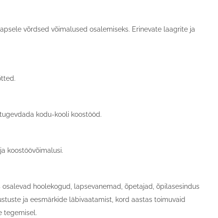
apsele võrdsed võimalused osalemiseks. Erinevate laagrite ja
tted.
 tugevdada kodu-kooli koostööd.
ja koostöövõimalusi.
s osalevad hoolekogud, lapsevanemad, õpetajad, õpilasesindus
ustuste ja eesmärkide läbivaatamist, kord aastas toimuvaid
e tegemisel.