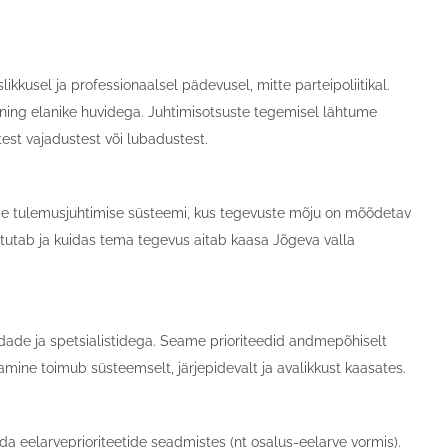
kkusel ja professionaalsel pädevusel, mitte parteipoliitikal.
ning elanike huvidega. Juhtimisotsuste tegemisel lähtume
stest vajadustest või lubadustest.
ame tulemusjuhtimise süsteemi, kus tegevuste mõju on mõõdetav
tutab ja kuidas tema tegevus aitab kaasa Jõgeva valla
dade ja spetsialistidega. Seame prioriteedid andmepõhiselt
mine toimub süsteemselt, järjepidevalt ja avalikkust kaasates.
 eelarveprioriteetide seadmistes (nt osalus-eelarve vormis).