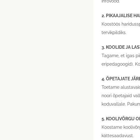
infovood.
2. PIKAAJALISE H
Koostöös haridussp
tervikpildiks.
3. KOOLIDE JA L
Tagame, et igas pi
eripedagoogid). Ko
4. ÕPETAJATE JÄ
Toetame alustavai
noori õpetajaid va
koduvallale. Paku
5. KOOLIVÕRGU O
Koostame koolivõrg
kättesaadavust.