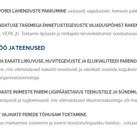
SPORDI LAHENDUSTE PAKKUMINE
vastavalt vajadustele, teenuse pa
ENDATUSE TASEMEGA ENNETUSTEGEVUSTE VAJADUSPÕHIST RAK
 VEPA, jt). Toetame õpilaste ja töötajate tervisekäitumist soodustava
LTÖÖ JA TEENUSED
 JA EAKATE LIIKUVUSE, HUVITEGEVUSTE JA ELUKVALITEEDI PAREND
 mis võimaldavad eakatel iseseisvalt ja väärikalt osaleda kogukonna
organisatsioonidega.
EAKATE INIMESTE PAREM LIGIPÄÄSETAVUS TEENUSTELE JA SÜNDM
anspordi ja tugiteenused, mis võimaldavad liikumisraskustega või ma
ST VAJAVATE PEREDE TÕHUSAM TOETAMINE.
 märkamise süsteeme ja loome koostöövõrgustiku haridus-, sotsiaal- j