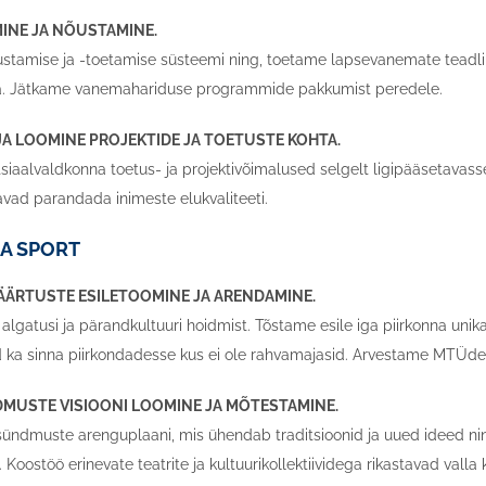
MINE JA NÕUSTAMINE.
tamise ja -toetamise süsteemi ning, toetame lapsevanemate teadlik
ga. Jätkame vanemahariduse programmide pakkumist peredele.
LJA LOOMINE PROJEKTIDE JA TOETUSTE KOHTA.
iaalvaldkonna toetus- ja projektivõimalused selgelt ligipääsetavasse 
avad parandada inimeste elukvaliteeti.
JA SPORT
 VÄÄRTUSTE ESILETOOMINE JA ARENDAMINE.
algatusi ja pärandkultuuri hoidmist. Tõstame esile iga piirkonna uni
ka sinna piirkondadesse kus ei ole rahvamajasid. Arvestame MTÜde 
DMUSTE VISIOONI LOOMINE JA MÕTESTAMINE.
sündmuste arenguplaani, mis ühendab traditsioonid ja uued ideed ni
ostöö erinevate teatrite ja kultuurikollektiividega rikastavad valla k