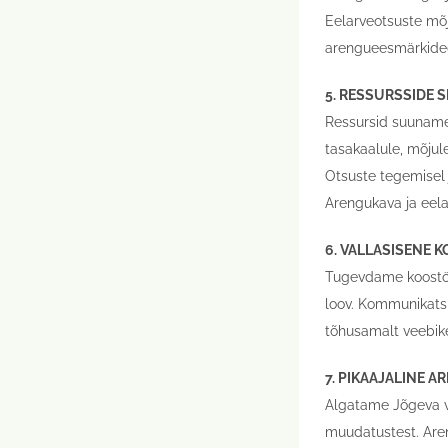
Eelarveotsuste mõj
arengueesmärkideg
5. RESSURSSIDE 
Ressursid suuname 
tasakaalule, mõjul
Otsuste tegemisel 
Arengukava ja eela
6. VALLASISENE
Tugevdame koostööd
loov. Kommunikatsi
tõhusamalt veebik
7. PIKAAJALINE 
Algatame Jõgeva va
muudatustest. Are