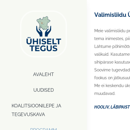
Skip
to
Valimisliidu
content
Meie valimisliidu 
tema inimestes, pi
Lähtume põhimõttes
valikuid. Kasutam
sihipärase kasutus
Soovime tugevdada k
AVALEHT
fookus on jätkusuut
Me ei keskendu üks
UUDISED
muudavad.
KOALITSIOONILEPE JA
HOOLIV, LÄBIPAIS
TEGEVUSKAVA