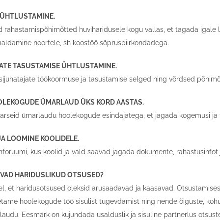
 ÜHTLUSTAMINE.
rahastamispõhimõtted huviharidusele kogu vallas, et tagada igale l
maldamine noortele, sh koostöö sõpruspiirkondadega.
JATE TASUSTAMISE ÜHTLUSTAMINE.
sijuhatajate töökoormuse ja tasustamise selged ning võrdsed põhimõ
OOLEKOGUDE ÜMARLAUD ÜKS KORD AASTAS.
arseid ümarlaudu hoolekogude esindajatega, et jagada kogemusi ja
JA LOOMINE KOOLIDELE.
nforuumi, kus koolid ja vald saavad jagada dokumente, rahastusinfot 
IVAD HARIDUSLIKUD OTSUSED?
el, et haridusotsused oleksid arusaadavad ja kaasavad. Otsustamise
Toetame hoolekogude töö sisulist tugevdamist ning nende õiguste, koh
udu. Eesmärk on kujundada usalduslik ja sisuline partnerlus otsust