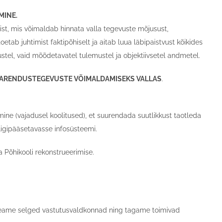
MINE.
st, mis võimaldab hinnata valla tegevuste mõjusust,
tab juhtimist faktipõhiselt ja aitab luua läbipaistvust kõikides
stel, vaid mõõdetavatel tulemustel ja objektiivsetel andmetel.
A ARENDUSTEGEVUSTE VÕIMALDAMISEKS VALLAS
.
ine (vajadusel koolitused), et suurendada suutlikkust taotleda
 ligipääsetavasse infosüsteemi.
 Põhikooli rekonstrueerimise.
 Seame selged vastutusvaldkonnad ning tagame toimivad