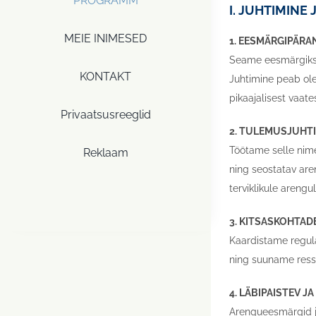
PROGRAMM
I. JUHTIMINE
MEIE INIMESED
1. EESMÄRGIPÄRA
Seame eesmärgiks, 
KONTAKT
Juhtimine peab ole
pikaajalisest vaates
Privaatsusreeglid
2. TULEMUSJUHTI
Töötame selle nime
Reklaam
ning seostatav are
terviklikule arengul
3. KITSASKOHTAD
Kaardistame regula
ning suuname ressu
4. LÄBIPAISTEV J
Arengueesmärgid ja