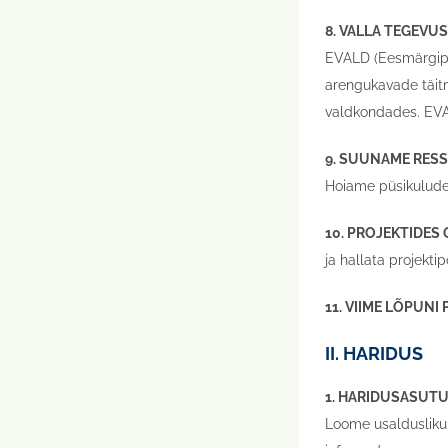
8. VALLA TEGEVU
EVALD (Eesmärgipär
arengukavade täitmi
valdkondades. EVAL
9. SUUNAME RES
Hoiame püsikulude 
10. PROJEKTIDES
ja hallata projekt
11. VIIME LÕPUN
II. HARIDUS
1. HARIDUSASUTU
Loome usaldusliku