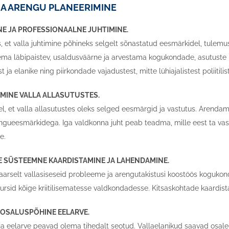
 JA ARENGU PLANEERIMINE
NE JA PROFESSIONAALNE JUHTIMINE.
et valla juhtimine põhineks selgelt sõnastatud eesmärkidel, tulemusli
ma läbipaistev, usaldusväärne ja arvestama kogukondade, asutuste 
t ja elanike ning piirkondade vajadustest, mitte lühiajalistest poliitili
MINE VALLA ALLASUTUSTES.
l, et valla allasutustes oleks selged eesmärgid ja vastutus. Arend
ngueesmärkidega. Iga valdkonna juht peab teadma, mille eest ta vas
e.
E SÜSTEEMNE KAARDISTAMINE JA LAHENDAMINE.
arselt vallasiseseid probleeme ja arengutakistusi koostöös kogukon
rsid kõige kriitilisematesse valdkondadesse. Kitsaskohtade kaardista
A OSALUSPÕHINE EELARVE.
 eelarve peavad olema tihedalt seotud. Vallaelanikud saavad osaleda