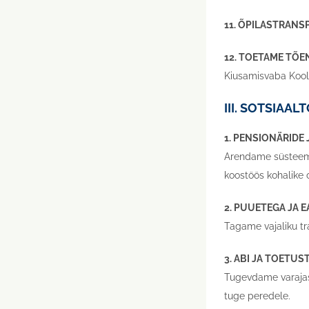
11. ÕPILASTRAN
12. TOETAME TÕ
Kiusamisvaba Kool,
III. SOTSIAA
1. PENSIONÄRIDE
Arendame süsteeme,
koostöös kohalike 
2. PUUETEGA JA 
Tagame vajaliku tr
3. ABI JA TOETU
Tugevdame varajase
tuge peredele.