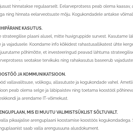
usust hinnatakse regulaarselt. Eelarveprotsess peab olema kaasav, a
a ning hinnata eelarveotsuste mõju. Kogukondadele antakse võimal
SIHIPÄRANE KASUTUS.
strateegilise plaani alusel, mitte huvigruppide survest. Kasutame lä
e ja vajadusele. Koondame info kõikidest rahastusallikatest ühte kerg
juurutame põhimõtte, et investeeringud peavad lähtuma strateegilise
rveprotsess seotakse tervikuks ning rahakasutus baseerub vajaduste 
 KOOSTÖÖ JA KOMMUNIKATSIOON.
 vallavalitsuse, volikogu, allasutuste ja kogukondade vahel. Ametli
oon peab olema selge ja läbipaistev ning toetama koostööl põhinev
eskkondi ja arendame IT-võimekust.
ARENGUPLAAN, MIS EI MUUTU VALIMISTSÜKLIST SÕLTUVALT.
lla pikaajalise arenguplaani koostamise koostöös kogukondadega. Sell
nguplaanist saab valla arengusuuna alusdokument.