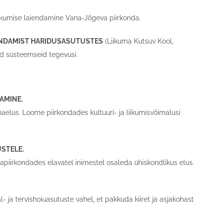
kkumise laiendamine Vana-Jõgeva piirkonda.
ENDAMIST HARIDUSASUTUSTES
(Liikuma Kutsuv Kool,
id süsteemseid tegevusi.
AMINE.
elus. Loome piirkondades kultuuri- ja liikumisvõimalusi
USTELE.
apiirkondades elavatel inimestel osaleda ühiskondlikus elus.
a tervishoiuasutuste vahel, et pakkuda kiiret ja asjakohast