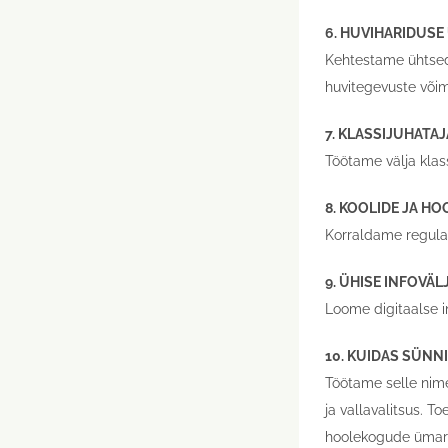
6. HUVIHARIDUSE
Kehtestame ühtsed 
huvitegevuste või
7. KLASSIJUHATA
Töötame välja klas
8. KOOLIDE JA H
Korraldame regula
9. ÜHISE INFOVÄL
Loome digitaalse i
10. KUIDAS SÜNN
Töötame selle nim
ja vallavalitsus. 
hoolekogude ümarla