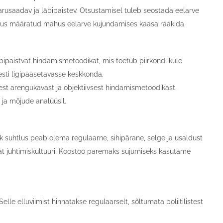
rusaadav ja läbipaistev. Otsustamisel tuleb seostada eelarve
us määratud mahus eelarve kujundamises kaasa rääkida.
bipaistvat hindamismetoodikat, mis toetub piirkondlikule
esti ligipääsetavasse keskkonda.
st arengukavast ja objektiivsest hindamismetoodikast.
ja mõjude analüüsil.
k suhtlus peab olema regulaarne, sihipärane, selge ja usaldust
at juhtimiskultuuri. Koostöö paremaks sujumiseks kasutame
e elluviimist hinnatakse regulaarselt, sõltumata poliitilistest