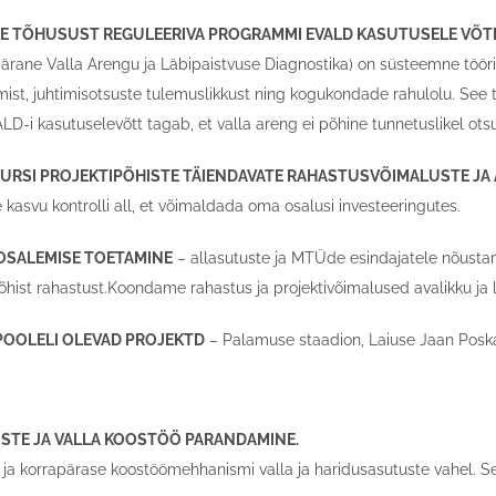
SE TÕHUSUST REGULEERIVA PROGRAMMI EVALD KASUTUSELE VÕT
ane Valla Arengu ja Läbipaistvuse Diagnostika) on süsteemne töörii
st, juhtimisotsuste tulemuslikkust ning kogukondade rahulolu. See toe
D-i kasutuselevõtt tagab, et valla areng ei põhine tunnetuslikel otsu
SURSI PROJEKTIPÕHISTE TÄIENDAVATE RAHASTUSVÕIMALUSTE J
kasvu kontrolli all, et võimaldada oma osalusi investeeringutes.
 OSALEMISE TOETAMINE
– allasutuste ja MTÜde esindajatele nõustam
ipõhist rahastust.Koondame rahastus ja projektivõimalused avalikku ja
I POOLELI OLEVAD PROJEKTD
– Palamuse staadion, Laiuse Jaan Poska
STE JA VALLA KOOSTÖÖ PARANDAMINE.
 ja korrapärase koostöömehhanismi valla ja haridusasutuste vahel.