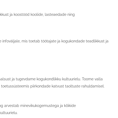
kust ja koostööd koolide, lasteaedade ning
infoväljale, mis toetab töötajate ja kogukondade teadlikkust ja
kaalsust ja tugevdame kogukondlikku kultuurielu. Toome valla
toetussüsteemis piirkondade katvust taoltuste rahuldamisel.
ng arvestab minevikukogemustega ja kõikide
ultuurielu.