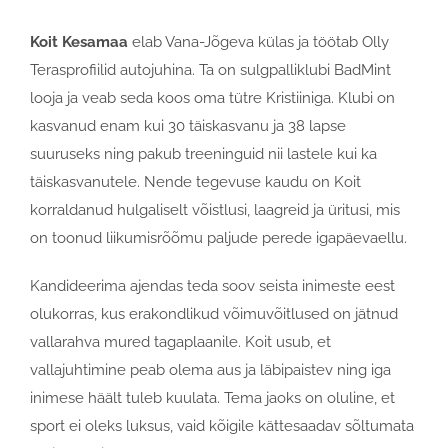
Koit Kesamaa
elab Vana-Jõgeva külas ja töötab Olly
Terasprofiilid autojuhina. Ta on sulgpalliklubi BadMint
looja ja veab seda koos oma tütre Kristiiniga. Klubi on
kasvanud enam kui 30 täiskasvanu ja 38 lapse
suuruseks ning pakub treeninguid nii lastele kui ka
täiskasvanutele. Nende tegevuse kaudu on Koit
korraldanud hulgaliselt võistlusi, laagreid ja üritusi, mis
on toonud liikumisrõõmu paljude perede igapäevaellu.
Kandideerima ajendas teda soov seista inimeste eest
olukorras, kus erakondlikud võimuvõitlused on jätnud
vallarahva mured tagaplaanile. Koit usub, et
vallajuhtimine peab olema aus ja läbipaistev ning iga
inimese häält tuleb kuulata. Tema jaoks on oluline, et
sport ei oleks luksus, vaid kõigile kättesaadav sõltumata