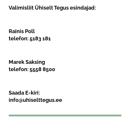
Valimisliit Ühiselt Tegus esindajad:
Rainis Poll
telefon:
5183 181
Marek Saksing
telefon:
5558 8500
Saada E-kiri:
info@uhiselttegus.ee