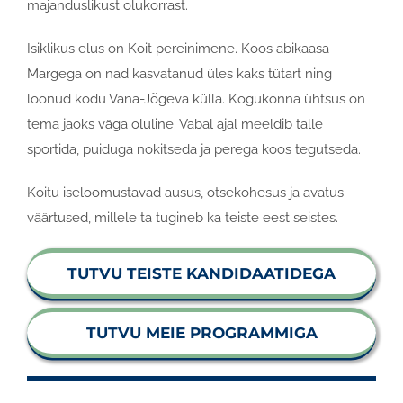
majanduslikust olukorrast.
Isiklikus elus on Koit pereinimene. Koos abikaasa
Margega on nad kasvatanud üles kaks tütart ning
loonud kodu Vana-Jõgeva külla. Kogukonna ühtsus on
tema jaoks väga oluline. Vabal ajal meeldib talle
sportida, puiduga nokitseda ja perega koos tegutseda.
Koitu iseloomustavad ausus, otsekohesus ja avatus –
väärtused, millele ta tugineb ka teiste eest seistes.
TUTVU TEISTE KANDIDAATIDEGA
TUTVU MEIE PROGRAMMIGA