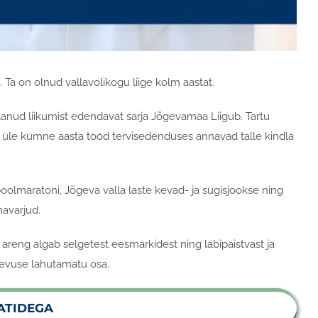
Ta on olnud vallavolikogu liige kolm aastat.
nud liikumist edendavat sarja Jõgevamaa Liigub. Tartu
ng üle kümne aasta tööd tervisedenduses annavad talle kindla
olmaratoni, Jõgeva valla laste kevad- ja sügisjookse ning
mavarjud.
k areng algab selgetest eesmärkidest ning läbipaistvast ja
egevuse lahutamatu osa.
ATIDEGA