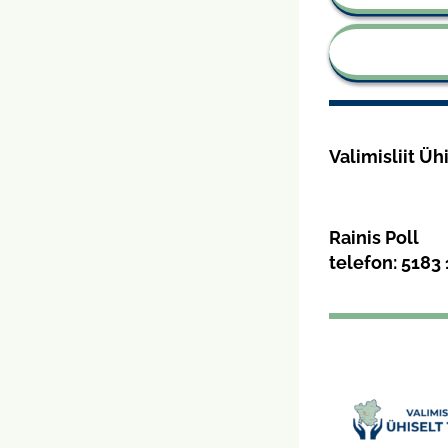
Valimisliit Üh
Rainis Poll
telefon:
5183 