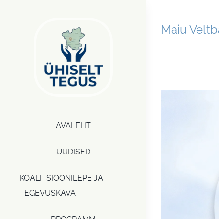
Skip
to
Maiu Velt
content
AVALEHT
UUDISED
KOALITSIOONILEPE JA
TEGEVUSKAVA