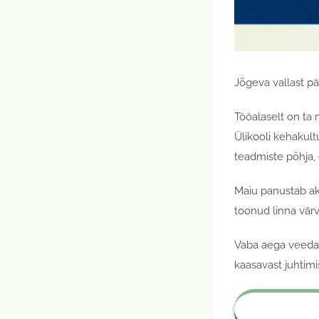
Jõgeva vallast pä
Tööalaselt on ta
Ülikooli kehakult
teadmiste põhja, 
Maiu panustab ak
toonud linna vär
Vaba aega veedab 
kaasavast juhtimi