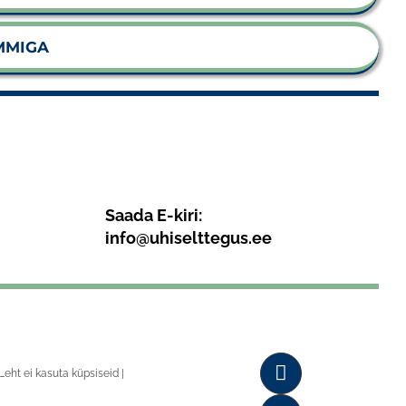
MMIGA
Saada E-kiri:
info@uhiselttegus.ee
Leht ei kasuta küpsiseid |