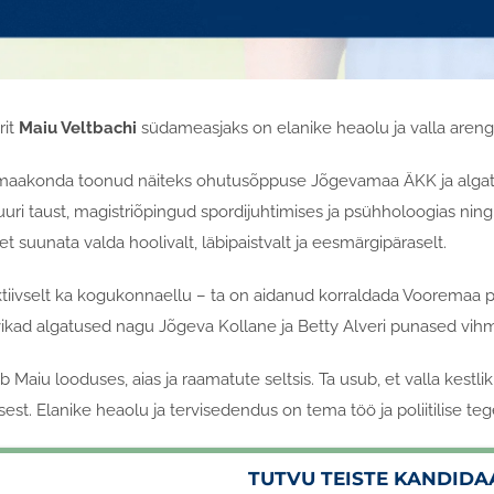
rit
Maiu Veltbachi
südameasjaks on elanike heaolu ja valla areng. 
 maakonda toonud näiteks ohutusõppuse Jõgevamaa ÄKK ja algata
uuri taust, magistriõpingud spordijuhtimises ja psühholoogias ni
et suunata valda hoolivalt, läbipaistvalt ja eesmärgipäraselt.
tiivselt ka kogukonnaellu – ta on aidanud korraldada Vooremaa po
vikad algatused nagu Jõgeva Kollane ja Betty Alveri punased vih
Maiu looduses, aias ja raamatute seltsis. Ta usub, et valla kestli
sest. Elanike heaolu ja tervisedendus on tema töö ja poliitilise t
TUTVU TEISTE KANDIDA