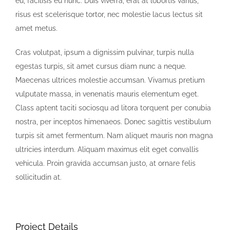
eu, facilisis eu nunc. Duis viverra, erat at lobortis varius,
risus est scelerisque tortor, nec molestie lacus lectus sit
amet metus.
Cras volutpat, ipsum a dignissim pulvinar, turpis nulla
egestas turpis, sit amet cursus diam nunc a neque.
Maecenas ultrices molestie accumsan. Vivamus pretium
vulputate massa, in venenatis mauris elementum eget.
Class aptent taciti sociosqu ad litora torquent per conubia
nostra, per inceptos himenaeos. Donec sagittis vestibulum
turpis sit amet fermentum. Nam aliquet mauris non magna
ultricies interdum. Aliquam maximus elit eget convallis
vehicula. Proin gravida accumsan justo, at ornare felis
sollicitudin at.
Project Details