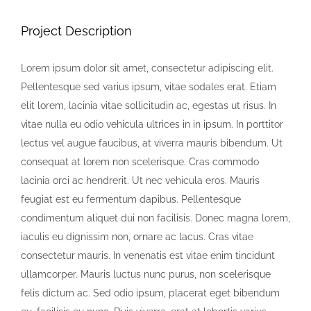
Project Description
KONTAKT
Lorem ipsum dolor sit amet, consectetur adipiscing elit.
Privaatsusreeglid
Pellentesque sed varius ipsum, vitae sodales erat. Etiam
elit lorem, lacinia vitae sollicitudin ac, egestas ut risus. In
vitae nulla eu odio vehicula ultrices in in ipsum. In porttitor
Reklaam
lectus vel augue faucibus, at viverra mauris bibendum. Ut
consequat at lorem non scelerisque. Cras commodo
lacinia orci ac hendrerit. Ut nec vehicula eros. Mauris
feugiat est eu fermentum dapibus. Pellentesque
condimentum aliquet dui non facilisis. Donec magna lorem,
iaculis eu dignissim non, ornare ac lacus. Cras vitae
consectetur mauris. In venenatis est vitae enim tincidunt
ullamcorper. Mauris luctus nunc purus, non scelerisque
felis dictum ac. Sed odio ipsum, placerat eget bibendum