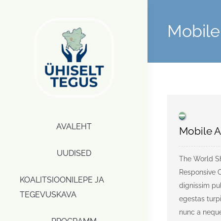
Skip
to
Mobile
content
AVALEHT
Mobile A
UUDISED
The World S
Responsive C
KOALITSIOONILEPE JA
dignissim pul
TEGEVUSKAVA
egestas turp
nunc a neque