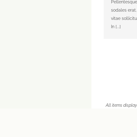
Pellentesque
sodales erat.
vitae sollicit
In [...]
All items display