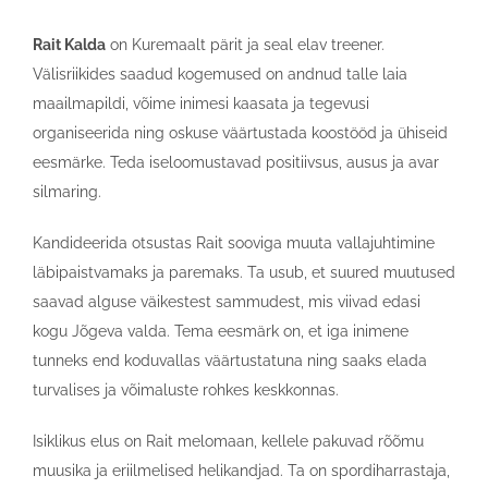
Rait Kalda
on Kuremaalt pärit ja seal elav treener.
Välisriikides saadud kogemused on andnud talle laia
maailmapildi, võime inimesi kaasata ja tegevusi
organiseerida ning oskuse väärtustada koostööd ja ühiseid
eesmärke. Teda iseloomustavad positiivsus, ausus ja avar
silmaring.
Kandideerida otsustas Rait sooviga muuta vallajuhtimine
läbipaistvamaks ja paremaks. Ta usub, et suured muutused
saavad alguse väikestest sammudest, mis viivad edasi
kogu Jõgeva valda. Tema eesmärk on, et iga inimene
tunneks end koduvallas väärtustatuna ning saaks elada
turvalises ja võimaluste rohkes keskkonnas.
Isiklikus elus on Rait melomaan, kellele pakuvad rõõmu
muusika ja eriilmelised helikandjad. Ta on spordiharrastaja,