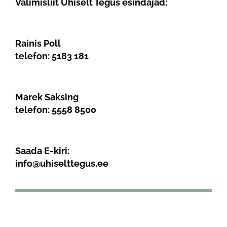
Valimisliit Ühiselt Tegus esindajad:
Rainis Poll
telefon:
5183 181
Marek Saksing
telefon:
5558 8500
Saada E-kiri:
info@uhiselttegus.ee