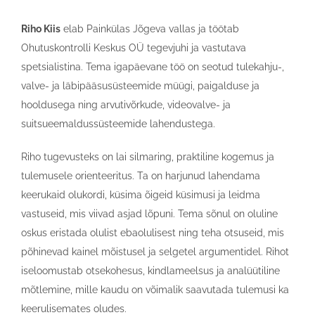
Riho Kiis
elab Painkülas Jõgeva vallas ja töötab
Ohutuskontrolli Keskus OÜ tegevjuhi ja vastutava
spetsialistina. Tema igapäevane töö on seotud tulekahju-,
valve- ja läbipääsusüsteemide müügi, paigalduse ja
hooldusega ning arvutivõrkude, videovalve- ja
suitsueemaldussüsteemide lahendustega.
Riho tugevusteks on lai silmaring, praktiline kogemus ja
tulemusele orienteeritus. Ta on harjunud lahendama
keerukaid olukordi, küsima õigeid küsimusi ja leidma
vastuseid, mis viivad asjad lõpuni. Tema sõnul on oluline
oskus eristada olulist ebaolulisest ning teha otsuseid, mis
põhinevad kainel mõistusel ja selgetel argumentidel. Rihot
iseloomustab otsekohesus, kindlameelsus ja analüütiline
mõtlemine, mille kaudu on võimalik saavutada tulemusi ka
keerulisemates oludes.