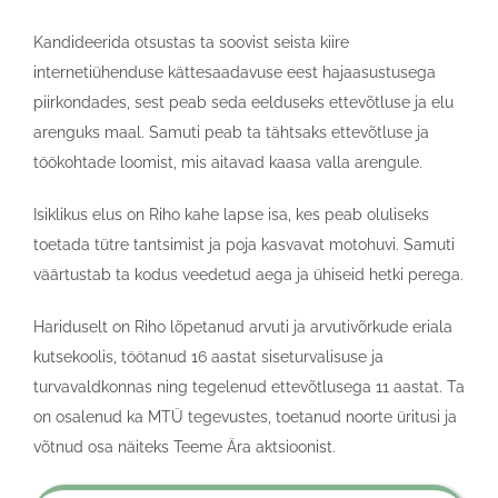
Kandideerida otsustas ta soovist seista kiire
internetiühenduse kättesaadavuse eest hajaasustusega
piirkondades, sest peab seda eelduseks ettevõtluse ja elu
arenguks maal. Samuti peab ta tähtsaks ettevõtluse ja
töökohtade loomist, mis aitavad kaasa valla arengule.
Isiklikus elus on Riho kahe lapse isa, kes peab oluliseks
toetada tütre tantsimist ja poja kasvavat motohuvi. Samuti
väärtustab ta kodus veedetud aega ja ühiseid hetki perega.
Hariduselt on Riho lõpetanud arvuti ja arvutivõrkude eriala
kutsekoolis, töötanud 16 aastat siseturvalisuse ja
turvavaldkonnas ning tegelenud ettevõtlusega 11 aastat. Ta
on osalenud ka MTÜ tegevustes, toetanud noorte üritusi ja
võtnud osa näiteks Teeme Ära aktsioonist.