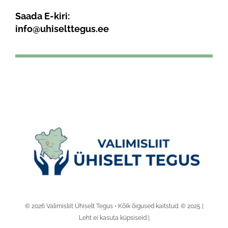
Saada E-kiri:
info@uhiselttegus.ee
© 2026 Valimisliit Ühiselt Tegus • Kõik õigused kaitstud. © 2025 |
Leht ei kasuta küpsiseid |