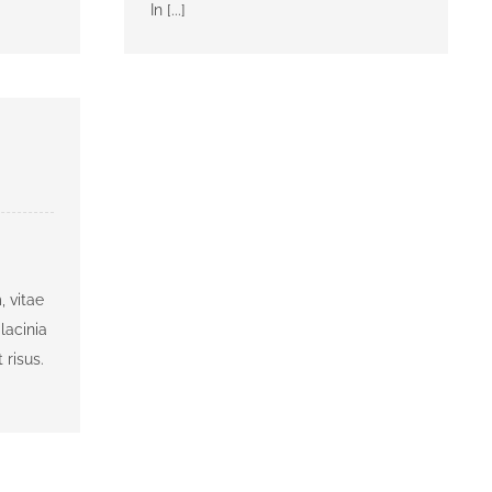
In [...]
, vitae
lacinia
 risus.