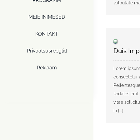
PROGRAMM
vulputate mass
MEIE INIMESED
KONTAKT
Duis Imp
Privaatsusreeglid
Reklaam
Lorem ipsum 
consectetur a
Pellentesque
sodales erat.
vitae sollicit
In [...]