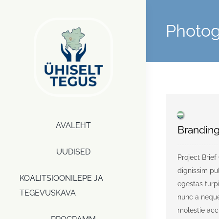
Skip
to
Photo
content
AVALEHT
Brandin
UUDISED
Project Brief
dignissim pul
KOALITSIOONILEPE JA
egestas turp
TEGEVUSKAVA
nunc a neque
molestie ac